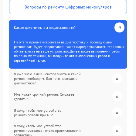
Вопросы по ремонту цифровых монокуляров
Какие документы вы предоставляете?
На этапе приема устройства на диагностику и последующий
ремонт вам будет предоставлен заказ-наряд с указанием страховых
обязательств на ваше устройство. Далее, после выполнения работ
по ремонту техники, вы получите акт выполненных работ и
гарантийный талон.
Я уже знаю в чем неисправность и какой
ремонт необходим. Для чего проводить
диагностику?
Мне нужен срочный ремонт. Сможете
сделать?
Я хочу, чтобы мое устройство
ремонтировали при мне.
Я хочу, чтобы мое устройство
ремонтировалось только оригинальными
запчастями.