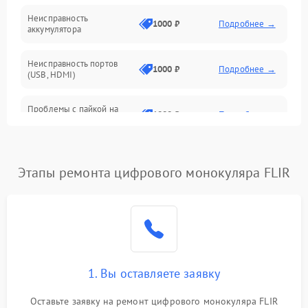
Неисправность
1000 ₽
Подробнее →
аккумулятора
Неисправность портов
1000 ₽
Подробнее →
(USB, HDMI)
Проблемы с пайкой на
1000 ₽
Подробнее →
плате
Неисправность
2800 ₽
Подробнее →
процессора
Этапы ремонта цифрового монокуляра FLIR
Повреждение внутренних
500 ₽
Подробнее →
проводов
Неисправность Wi-
1500 ₽
Подробнее →
Fi/Bluetooth модуля
1. Вы оставляете заявку
Проблемы с калибровкой
1000 ₽
Подробнее →
Оставьте заявку на ремонт цифрового монокуляра FLIR
изображения