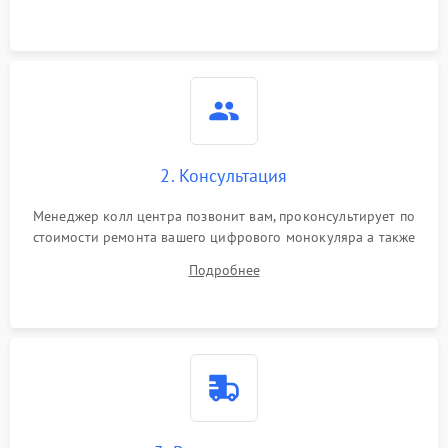
Неисправность разъемов
500 ₽
Подробнее →
(MicroSD, AV)
Неисправность системы
2000 ₽
Подробнее →
стабилизации
Проблемы с заземлением
2. Консультация
1000 ₽
Подробнее →
Менеджер колл центра позвонит вам, проконсультирует по
Повреждение печатной
2800 ₽
Подробнее →
стоимости ремонта вашего цифрового монокуляра а также
платы
ответит на все ваши вопросы.
Подробнее
Неисправность кнопок
500 ₽
Подробнее →
управления