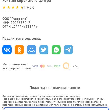
Рейтинг сервисного центра
4.9-5.0
ООО "Русервис"
ИНН 7702633247
ОГРН 1077746335776
Поделиться в соц. сетях:
Мы принимаем
все формы оплаты
Политика конфиденциальности
Вся информация на сайте носит исключительно справочный характер.
Товарные знаки используются исключительно для описания устройств, в отношении которых
сервисные центры nsk.flir-fix.ru предоставляют услуги по ремонту. Услуги оказываются в
неавторизованных сервисных центрах nsk.flir-fix.ru, которые не связаны с правообладателями
товарных знаков или их официальными представителями.