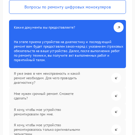
Вопросы по ремонту цифровых монокуляров
Какие документы вы предоставляете?
На этапе приема устройства на диагностику и последующий
ремонт вам будет предоставлен заказ-наряд с указанием страховых
обязательств на ваше устройство. Далее, после выполнения работ
по ремонту техники, вы получите акт выполненных работ и
гарантийный талон.
Я уже знаю в чем неисправность и какой
ремонт необходим. Для чего проводить
диагностику?
Мне нужен срочный ремонт. Сможете
сделать?
Я хочу, чтобы мое устройство
ремонтировали при мне.
Я хочу, чтобы мое устройство
ремонтировалось только оригинальными
запчастями.