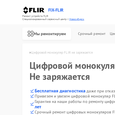
FIX-FLIR
Ремонт устройств FLIR
Специализированный cервисный центр г.
Новосибирск
Мы ремонтируем
Срочный ремонт
Це
LIR в Новосибирске
Цифровой монокуляр FLIR не заряжается
Цифровой монокул
Не заряжается
Бесплатная диагностика
даже при отказ
Привезем и увезем цифровой монокуляр FL
Гарантия на наши работы по ремонту циф
лет
Срочный ремонт цифровых монокуляров FL