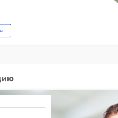
ны
цию