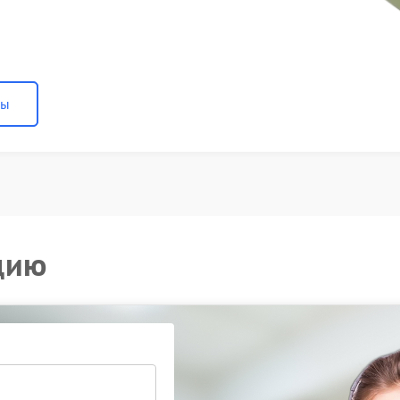
ны
цию