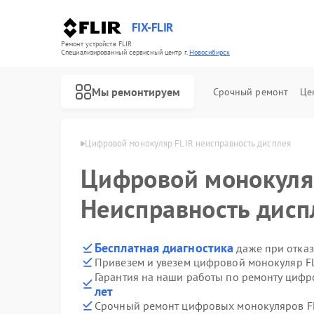
FIX-FLIR
Ремонт устройств FLIR
Специализированный cервисный центр г.
Новосибирск
Мы ремонтируем
Срочный ремонт
Це
LIR в Новосибирске
Цифровой монокуляр FLIR неисправность дисплея
Цифровой монокул
Неисправность дисп
Бесплатная диагностика
даже при отказ
Привезем и увезем цифровой монокуляр FL
Гарантия на наши работы по ремонту циф
лет
Срочный ремонт цифровых монокуляров FL