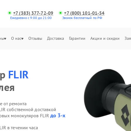
+7 (383) 377-72-09
+7 (800) 101-01-54
Ежедневно с 9:00 до 21:00
Звонок бесплатный по РФ
ны
О нас
Отзывы
Доставка
Гарантии
Акции и скидки
Зая
яр
FLIR
лея
е от ремонта
IR собственной доставкой
до 3-х
ровых монокуляров FLIR
IR в течении часа