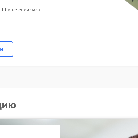
IR в течении часа
ны
цию