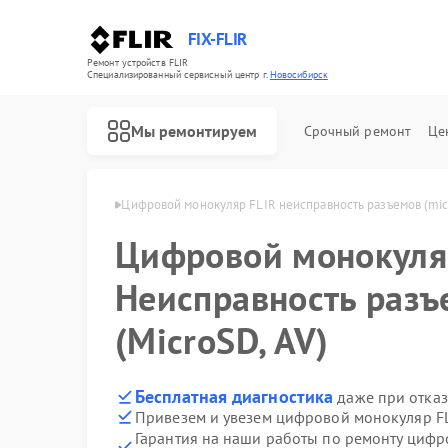
FIX-FLIR
Ремонт устройств FLIR
Специализированный cервисный центр г.
Новосибирск
Мы ремонтируем
Срочный ремонт
Це
LIR в Новосибирске
Цифровой монокуляр FLIR неисправность разъемов (micr
Цифровой монокул
Неисправность разъ
(MicroSD, AV)
Бесплатная диагностика
даже при отказ
Привезем и увезем цифровой монокуляр FL
Гарантия на наши работы по ремонту циф