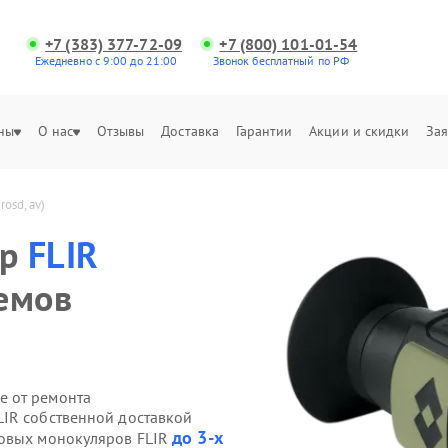
+7 (383) 377-72-09
+7 (800) 101-01-54
Ежедневно с 9:00 до 21:00
Звонок бесплатный по РФ
ны
О нас
Отзывы
Доставка
Гарантии
Акции и скидки
Зая
osd, av)
яр
FLIR
емов
е от ремонта
IR собственной доставкой
до 3-х
ровых монокуляров FLIR