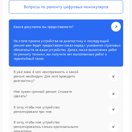
Вопросы по ремонту цифровых монокуляров
Какие документы вы предоставляете?
На этапе приема устройства на диагностику и последующий
ремонт вам будет предоставлен заказ-наряд с указанием страховых
обязательств на ваше устройство. Далее, после выполнения работ
по ремонту техники, вы получите акт выполненных работ и
гарантийный талон.
Я уже знаю в чем неисправность и какой
ремонт необходим. Для чего проводить
диагностику?
Мне нужен срочный ремонт. Сможете
сделать?
Я хочу, чтобы мое устройство
ремонтировали при мне.
Я хочу, чтобы мое устройство
ремонтировалось только оригинальными
запчастями.