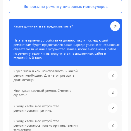
Вопросы по ремонту цифровых монокуляров
Какие документы вы предоставляете?
На этапе приема устройства на диагностику и последующий
ремонт вам будет предоставлен заказ-наряд с указанием страховых
обязательств на ваше устройство. Далее, после выполнения работ
по ремонту техники, вы получите акт выполненных работ и
гарантийный талон.
Я уже знаю в чем неисправность и какой
ремонт необходим. Для чего проводить
диагностику?
Мне нужен срочный ремонт. Сможете
сделать?
Я хочу, чтобы мое устройство
ремонтировали при мне.
Я хочу, чтобы мое устройство
ремонтировалось только оригинальными
запчастями.