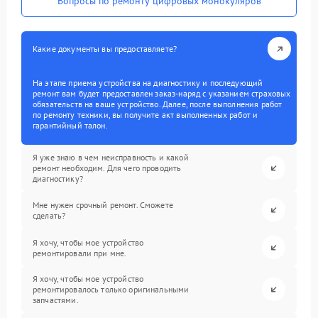
Вопросы по ремонту цифровых монокуляров
Какие документы вы предоставляете?
На этапе приема устройства на диагностику и последующий
ремонт вам будет предоставлен заказ-наряд с указанием страховых
обязательств на ваше устройство. Далее, после выполнения работ
по ремонту техники, вы получите акт выполненных работ и
гарантийный талон.
Я уже знаю в чем неисправность и какой
ремонт необходим. Для чего проводить
диагностику?
Мне нужен срочный ремонт. Сможете
сделать?
Я хочу, чтобы мое устройство
ремонтировали при мне.
Я хочу, чтобы мое устройство
ремонтировалось только оригинальными
запчастями.