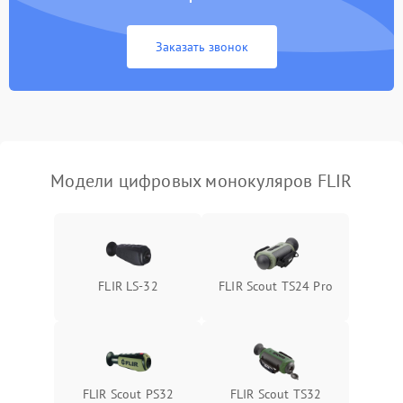
Неисправность Wi-
1500 ₽
Подробнее →
Fi/Bluetooth модуля
Заказать звонок
Проблемы с калибровкой
1000 ₽
Подробнее →
изображения
Неисправность разъемов
500 ₽
Подробнее →
(MicroSD, AV)
Модели цифровых монокуляров FLIR
Неисправность системы
2000 ₽
Подробнее →
стабилизации
Проблемы с заземлением
1000 ₽
Подробнее →
FLIR LS-32
FLIR Scout TS24 Pro
Повреждение печатной
2800 ₽
Подробнее →
платы
Неисправность кнопок
500 ₽
Подробнее →
управления
FLIR Scout PS32
FLIR Scout TS32