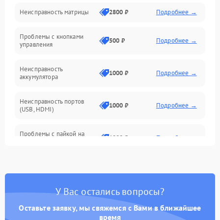
Неисправность матрицы
2800 ₽
Подробнее →
Управление
Проблемы с кнопками
Механические повреждения
500 ₽
Подробнее →
управления
Неисправность
1000 ₽
Подробнее →
аккумулятора
Неисправность портов
1000 ₽
Подробнее →
(USB, HDMI)
Проблемы с пайкой на
1000 ₽
Подробнее →
плате
Неисправность
2800 ₽
Подробнее →
процессора
У Вас остались вопросы?
Повреждение внутренних
500 ₽
Подробнее →
проводов
Оставьте заявку, мы свяжемся с Вами в ближайшее
время