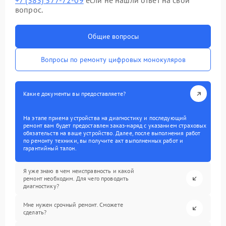
+7 (383) 377-72-09
если не нашли ответ на свой
вопрос.
Общие вопросы
Вопросы по ремонту цифровых монокуляров
Какие документы вы предоставляете?
На этапе приема устройства на диагностику и последующий
ремонт вам будет предоставлен заказ-наряд с указанием страховых
обязательств на ваше устройство. Далее, после выполнения работ
по ремонту техники, вы получите акт выполненных работ и
гарантийный талон.
Я уже знаю в чем неисправность и какой
ремонт необходим. Для чего проводить
диагностику?
Мне нужен срочный ремонт. Сможете
сделать?