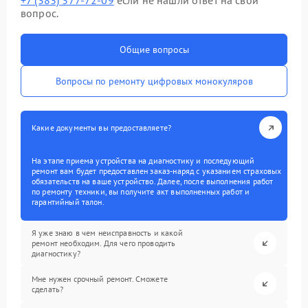
+7 (383) 377-72-09
если не нашли ответ на свой
вопрос.
Общие вопросы
Вопросы по ремонту цифровых монокуляров
Какие документы вы предоставляете?
На этапе приема устройства на диагностику и последующий
ремонт вам будет предоставлен заказ-наряд с указанием страховых
обязательств на ваше устройство. Далее, после выполнения работ
по ремонту техники, вы получите акт выполненных работ и
гарантийный талон.
Я уже знаю в чем неисправность и какой
ремонт необходим. Для чего проводить
диагностику?
Мне нужен срочный ремонт. Сможете
сделать?