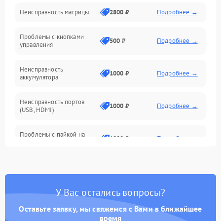
Неисправность матрицы
2800 ₽
Подробнее →
Управление
Проблемы с кнопками
Механические повреждения
500 ₽
Подробнее →
управления
Неисправность
1000 ₽
Подробнее →
аккумулятора
Неисправность портов
1000 ₽
Подробнее →
(USB, HDMI)
Проблемы с пайкой на
1000 ₽
Подробнее →
плате
Неисправность
2800 ₽
Подробнее →
процессора
У Вас остались вопросы?
Повреждение внутренних
500 ₽
Подробнее →
проводов
Оставьте заявку, мы свяжемся с Вами в ближайшее
время