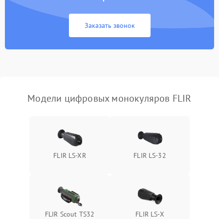
Неисправность Wi-
1500 ₽
Подробнее →
Fi/Bluetooth модуля
Заказать звонок
Проблемы с калибровкой
1000 ₽
Подробнее →
изображения
Неисправность разъемов
500 ₽
Подробнее →
(MicroSD, AV)
Модели цифровых монокуляров FLIR
Неисправность системы
2000 ₽
Подробнее →
стабилизации
Проблемы с заземлением
1000 ₽
Подробнее →
FLIR LS-XR
FLIR LS-32
Повреждение печатной
2800 ₽
Подробнее →
платы
Неисправность кнопок
500 ₽
Подробнее →
управления
FLIR Scout TS32
FLIR LS-X