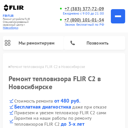
+7 (383) 377-72-09
Ежедневно с 9:00 до 21:00
FIX-FLIR
+7 (800) 101-01-54
Ремонт устройств FLIR
Специализированный
Звонок бесплатный по РФ
cервисный центр г.
Новосибирск
Мы ремонтируем
Позвонить
ирске
Ремонт тепловизора FLIR C2 в Новосибирске
Ремонт цифровых монокуляров FLIR
Ремонт тепловизора FLIR C2 в
Новосибирске
от 480 руб.
Стоимость ремонта
Бесплатная диагностика
даже при отказе
Привезем и увезем тепловизор FLIR C2 сами
Гарантия на наши работы по ремонту
до 3-х лет
тепловизоров FLIR C2