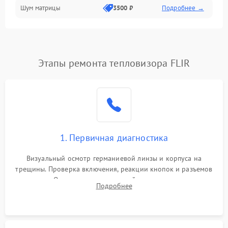
Шум матрицы
3500 ₽
Подробнее →
Проблемы питания
Температурные проблемы
Сбои коммуникаций и интерфейсов
Этапы ремонта тепловизора FLIR
Программные сбои
Проблемы с объективом
1. Первичная диагностика
Экран (дисплей)
Визуальный осмотр германиевой линзы и корпуса на
трещины. Проверка включения, реакции кнопок и разъемов
зарядки. Оценка вывода тепловой сигнатуры на экран,
Подробнее
проверка базовых функций и считывание системных
ошибок.