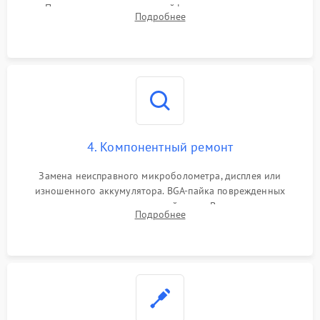
Проверка целостности шлейфов, модуля памяти и
Подробнее
интерфейсов связи. Выявление сгоревших SMD-компонентов
на плате.
4. Компонентный ремонт
Замена неисправного микроболометра, дисплея или
изношенного аккумулятора. BGA-пайка поврежденных
контроллеров на материнской плате. Восстановление
Подробнее
разъемов и кнопок, замена поврежденных элементов
корпуса.