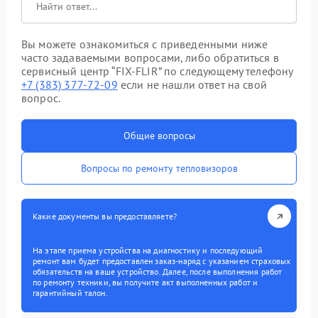
Вы можете ознакомиться с приведенными ниже
часто задаваемыми вопросами, либо обратиться в
сервисный центр “FIX-FLIR” по следующему телефону
+7 (383) 377-72-09
если не нашли ответ на свой
вопрос.
Общие вопросы
Вопросы по ремонту тепловизоров
Какие документы вы предоставляете?
На этапе приема устройства на диагностику и последующий
ремонт вам будет предоставлен заказ-наряд с указанием страховых
обязательств на ваше устройство. Далее, после выполнения работ
по ремонту техники, вы получите акт выполненных работ и
гарантийный талон.