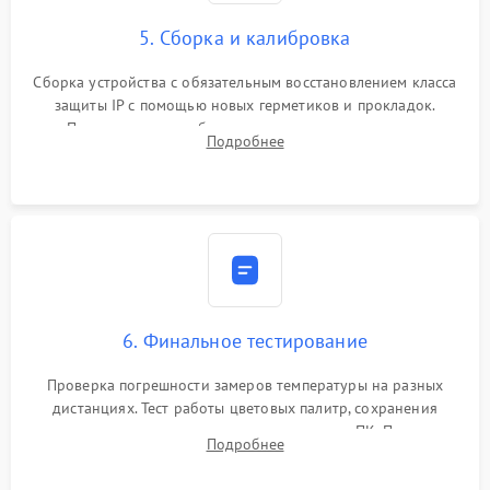
5. Сборка и калибровка
Сборка устройства с обязательным восстановлением класса
защиты IP с помощью новых герметиков и прокладок.
Программная калибровка матрицы по эталонному
Подробнее
абсолютно черному телу для точного измерения температур.
6. Финальное тестирование
Проверка погрешности замеров температуры на разных
дистанциях. Тест работы цветовых палитр, сохранения
термограмм в память и передачи данных на ПК. Проверка
Подробнее
автономности работы и итоговый контроль качества.