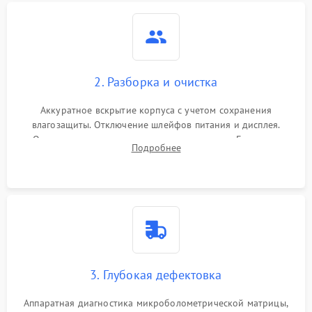
2. Разборка и очистка
Аккуратное вскрытие корпуса с учетом сохранения
влагозащиты. Отключение шлейфов питания и дисплея.
Очистка внутренних плат от окислов и пыли. Бережная
Подробнее
обработка германиевого объектива специализированными
растворами.
3. Глубокая дефектовка
Аппаратная диагностика микроболометрической матрицы,