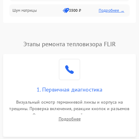
Шум матрицы
3500 ₽
Подробнее →
Проблемы питания
Температурные проблемы
Сбои коммуникаций и интерфейсов
Этапы ремонта тепловизора FLIR
Программные сбои
Проблемы с объективом
1. Первичная диагностика
Экран (дисплей)
Визуальный осмотр германиевой линзы и корпуса на
трещины. Проверка включения, реакции кнопок и разъемов
зарядки. Оценка вывода тепловой сигнатуры на экран,
Подробнее
проверка базовых функций и считывание системных
ошибок.