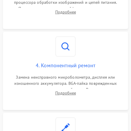
процессора обработки изображений и цепей питания.
Проверка целостности шлейфов, модуля памяти и
Подробнее
интерфейсов связи. Выявление сгоревших SMD-компонентов
на плате.
4. Компонентный ремонт
Замена неисправного микроболометра, дисплея или
изношенного аккумулятора. BGA-пайка поврежденных
контроллеров на материнской плате. Восстановление
Подробнее
разъемов и кнопок, замена поврежденных элементов
корпуса.