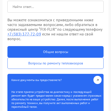
Вы можете ознакомиться с приведенными ниже
часто задаваемыми вопросами, либо обратиться в
сервисный центр “FIX-FLIR” по следующему телефону
+7 (383) 377-72-09
если не нашли ответ на свой
вопрос.
Общие вопросы
Вопросы по ремонту тепловизоров
Какие документы вы предоставляете?
На этапе приема устройства на диагностику и последующий
ремонт вам будет предоставлен заказ-наряд с указанием страховых
обязательств на ваше устройство. Далее, после выполнения работ
по ремонту техники, вы получите акт выполненных работ и
гарантийный талон.