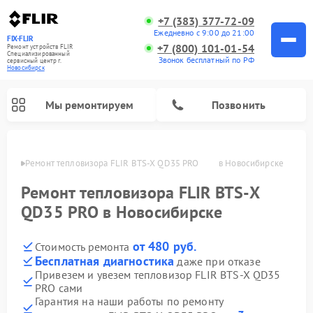
+7 (383) 377-72-09
Ежедневно с 9:00 до 21:00
FIX-FLIR
+7 (800) 101-01-54
Ремонт устройств FLIR
Специализированный
Звонок бесплатный по РФ
cервисный центр г.
Новосибирск
Мы ремонтируем
Позвонить
ирске
Ремонт тепловизора FLIR BTS-X QD35 PRO         в Новосибирске
Ремонт цифровых монокуляров FLIR
Ремонт тепловизора FLIR BTS-X
QD35 PRO в Новосибирске
от 480 руб.
Стоимость ремонта
Бесплатная диагностика
даже при отказе
Привезем и увезем тепловизор FLIR BTS-X QD35
PRO сами
Гарантия на наши работы по ремонту