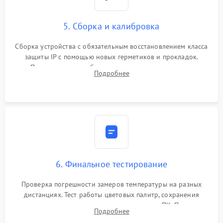
5. Сборка и калибровка
Сборка устройства с обязательным восстановлением класса
защиты IP с помощью новых герметиков и прокладок.
Программная калибровка матрицы по эталонному
Подробнее
абсолютно черному телу для точного измерения температур.
6. Финальное тестирование
Проверка погрешности замеров температуры на разных
дистанциях. Тест работы цветовых палитр, сохранения
термограмм в память и передачи данных на ПК. Проверка
Подробнее
автономности работы и итоговый контроль качества.