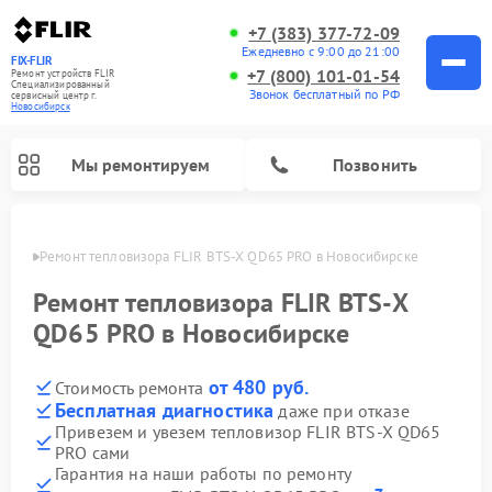
+7 (383) 377-72-09
Ежедневно с 9:00 до 21:00
FIX-FLIR
+7 (800) 101-01-54
Ремонт устройств FLIR
Специализированный
Звонок бесплатный по РФ
cервисный центр г.
Новосибирск
Мы ремонтируем
Позвонить
ирске
Ремонт тепловизора FLIR BTS-X QD65 PRO в Новосибирске
Ремонт цифровых монокуляров FLIR
Ремонт тепловизора FLIR BTS-X
QD65 PRO в Новосибирске
от 480 руб.
Стоимость ремонта
Бесплатная диагностика
даже при отказе
Привезем и увезем тепловизор FLIR BTS-X QD65
PRO сами
Гарантия на наши работы по ремонту