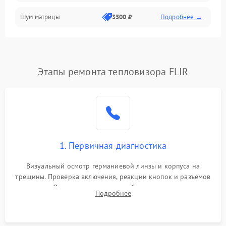
Шум матрицы
3500 ₽
Подробнее →
Проблемы питания
Температурные проблемы
Сбои коммуникаций и интерфейсов
Этапы ремонта тепловизора FLIR
Программные сбои
Проблемы с объективом
1. Первичная диагностика
Экран (дисплей)
Визуальный осмотр германиевой линзы и корпуса на
трещины. Проверка включения, реакции кнопок и разъемов
зарядки. Оценка вывода тепловой сигнатуры на экран,
Подробнее
проверка базовых функций и считывание системных
ошибок.