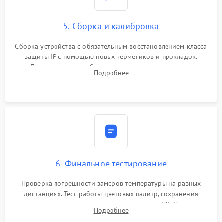
5. Сборка и калибровка
Сборка устройства с обязательным восстановлением класса
защиты IP с помощью новых герметиков и прокладок.
Программная калибровка матрицы по эталонному
Подробнее
абсолютно черному телу для точного измерения температур.
6. Финальное тестирование
Проверка погрешности замеров температуры на разных
дистанциях. Тест работы цветовых палитр, сохранения
термограмм в память и передачи данных на ПК. Проверка
Подробнее
автономности работы и итоговый контроль качества.