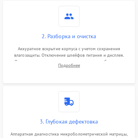
2. Разборка и очистка
Аккуратное вскрытие корпуса с учетом сохранения
влагозащиты. Отключение шлейфов питания и дисплея.
Очистка внутренних плат от окислов и пыли. Бережная
Подробнее
обработка германиевого объектива специализированными
растворами.
3. Глубокая дефектовка
Аппаратная диагностика микроболометрической матрицы,