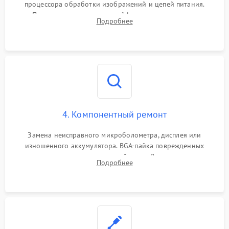
процессора обработки изображений и цепей питания.
Проверка целостности шлейфов, модуля памяти и
Подробнее
интерфейсов связи. Выявление сгоревших SMD-компонентов
на плате.
4. Компонентный ремонт
Замена неисправного микроболометра, дисплея или
изношенного аккумулятора. BGA-пайка поврежденных
контроллеров на материнской плате. Восстановление
Подробнее
разъемов и кнопок, замена поврежденных элементов
корпуса.