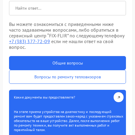
Вы можете ознакомиться с приведенными ниже
часто задаваемыми вопросами, либо обратиться в
сервисный центр “FIX-FLIR” по следующему телефону
+7 (383) 377-72-09
если не нашли ответ на свой
вопрос.
Общие вопросы
Вопросы по ремонту тепловизоров
Какие документы вы предоставляете?
На этапе приема устройства на диагностику и последующий
ремонт вам будет предоставлен заказ-наряд с указанием страховых
обязательств на ваше устройство. Далее, после выполнения работ
по ремонту техники, вы получите акт выполненных работ и
гарантийный талон.