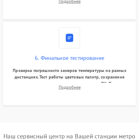
Подробнее
абсолютно черному телу для точного измерения температур.
6. Финальное тестирование
Проверка погрешности замеров температуры на разных
дистанциях. Тест работы цветовых палитр, сохранения
термограмм в память и передачи данных на ПК. Проверка
Подробнее
автономности работы и итоговый контроль качества.
Наш сервисный центр на Вашей станции метро