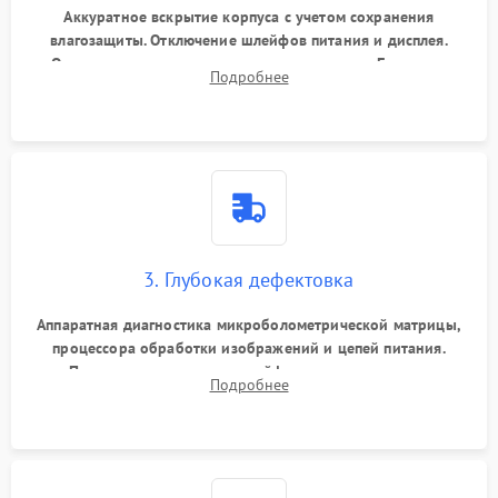
Аккуратное вскрытие корпуса с учетом сохранения
влагозащиты. Отключение шлейфов питания и дисплея.
Очистка внутренних плат от окислов и пыли. Бережная
Подробнее
обработка германиевого объектива специализированными
растворами.
3. Глубокая дефектовка
Аппаратная диагностика микроболометрической матрицы,
процессора обработки изображений и цепей питания.
Проверка целостности шлейфов, модуля памяти и
Подробнее
интерфейсов связи. Выявление сгоревших SMD-компонентов
на плате.