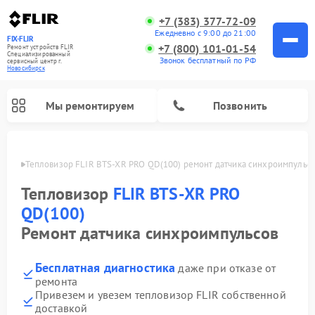
+7 (383) 377-72-09
Ежедневно с 9:00 до 21:00
FIX-FLIR
+7 (800) 101-01-54
Ремонт устройств FLIR
Специализированный
Звонок бесплатный по РФ
cервисный центр г.
Новосибирск
Мы ремонтируем
Позвонить
ирске
Тепловизор FLIR BTS-XR PRO QD(100) ремонт датчика синхроимпульс
Ремонт цифровых монокуляров FLIR
Тепловизор
FLIR BTS-XR PRO
QD(100)
Ремонт датчика синхроимпульсов
Бесплатная диагностика
даже при отказе от
ремонта
Привезем и увезем тепловизор FLIR собственной
доставкой