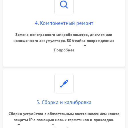
4. Компонентный ремонт
Замена неисправного микроболометра, дисплея или
изношенного аккумулятора. BGA-пайка поврежденных
контроллеров на материнской плате. Восстановление
Подробнее
разъемов и кнопок, замена поврежденных элементов
корпуса.
5. Сборка и калибровка
Сборка устройства с обязательным восстановлением класса
защиты IP с помощью новых герметиков и прокладок.
Программная калибровка матрицы по эталонному