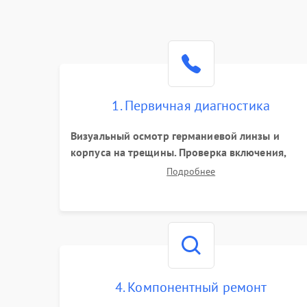
1. Первичная диагностика
Визуальный осмотр германиевой линзы и
корпуса на трещины. Проверка включения,
реакции кнопок и разъемов зарядки. Оценка
Подробнее
вывода тепловой сигнатуры на экран, проверк
базовых функций и считывание системных
ошибок.
4. Компонентный ремонт