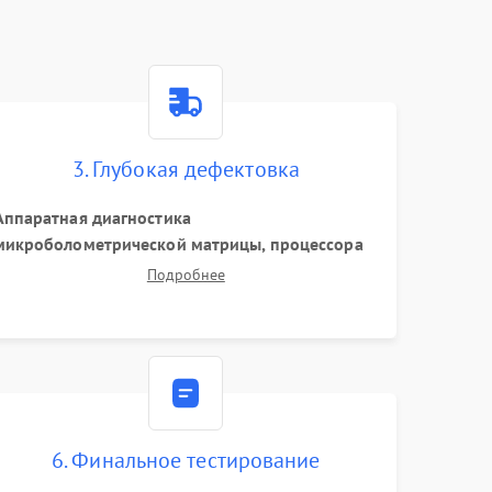
3. Глубокая дефектовка
Аппаратная диагностика
микроболометрической матрицы, процессора
обработки изображений и цепей питания.
Подробнее
Проверка целостности шлейфов, модуля памяти
и интерфейсов связи. Выявление сгоревших
SMD-компонентов на плате.
6. Финальное тестирование