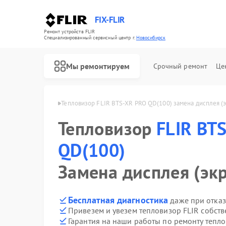
FIX-FLIR
Ремонт устройств FLIR
Специализированный cервисный центр г.
Новосибирск
Мы ремонтируем
Срочный ремонт
Це
00) в Новосибирске
Тепловизор FLIR BTS-XR PRO QD(100) замена дисплея (э
Тепловизор
Ремонт цифровых монокуляров FLIR
FLIR BT
QD(100)
Замена дисплея (эк
Бесплатная диагностика
даже при отказ
Привезем и увезем тепловизор FLIR собст
Гарантия на наши работы по ремонту тепл