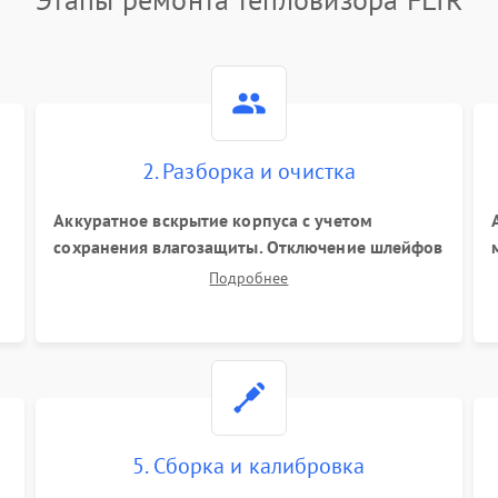
2. Разборка и очистка
Аккуратное вскрытие корпуса с учетом
сохранения влагозащиты. Отключение шлейфов
питания и дисплея. Очистка внутренних плат от
Подробнее
а
окислов и пыли. Бережная обработка
германиевого объектива
специализированными растворами.
5. Сборка и калибровка