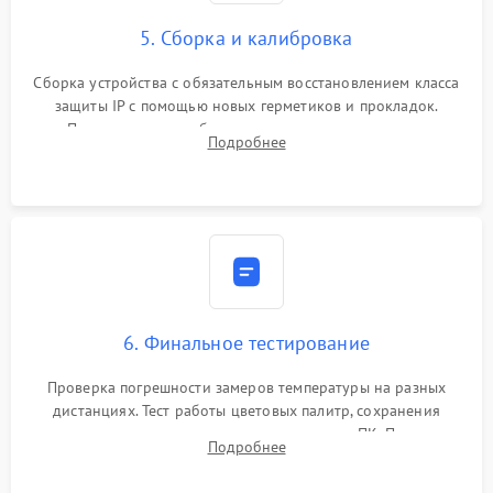
5. Сборка и калибровка
Сборка устройства с обязательным восстановлением класса
защиты IP с помощью новых герметиков и прокладок.
Программная калибровка матрицы по эталонному
Подробнее
абсолютно черному телу для точного измерения температур.
6. Финальное тестирование
Проверка погрешности замеров температуры на разных
дистанциях. Тест работы цветовых палитр, сохранения
термограмм в память и передачи данных на ПК. Проверка
Подробнее
автономности работы и итоговый контроль качества.