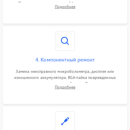
Проверка целостности шлейфов, модуля памяти и
Подробнее
интерфейсов связи. Выявление сгоревших SMD-компонентов
на плате.
4. Компонентный ремонт
Замена неисправного микроболометра, дисплея или
изношенного аккумулятора. BGA-пайка поврежденных
контроллеров на материнской плате. Восстановление
Подробнее
разъемов и кнопок, замена поврежденных элементов
корпуса.