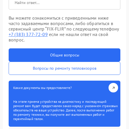
Вы можете ознакомиться с приведенными ниже
часто задаваемыми вопросами, либо обратиться в
сервисный центр “FIX-FLIR” по следующему телефону
+7 (383) 377-72-09
если не нашли ответ на свой
вопрос.
Общие вопросы
Вопросы по ремонту тепловизоров
Какие документы вы предоставляете?
На этапе приема устройства на диагностику и последующий
ремонт вам будет предоставлен заказ-наряд с указанием страховых
обязательств на ваше устройство. Далее, после выполнения работ
по ремонту техники, вы получите акт выполненных работ и
гарантийный талон.