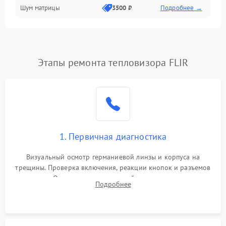
Шум матрицы
3500 ₽
Подробнее →
Проблемы питания
Температурные проблемы
Сбои коммуникаций и интерфейсов
Этапы ремонта тепловизора FLIR
Программные сбои
Проблемы с объективом
1. Первичная диагностика
Экран (дисплей)
Визуальный осмотр германиевой линзы и корпуса на
трещины. Проверка включения, реакции кнопок и разъемов
зарядки. Оценка вывода тепловой сигнатуры на экран,
Подробнее
проверка базовых функций и считывание системных
ошибок.