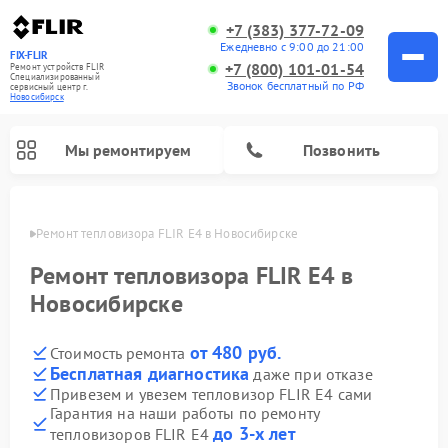
+7 (383) 377-72-09
Ежедневно с 9:00 до 21:00
FIX-FLIR
+7 (800) 101-01-54
Ремонт устройств FLIR
Специализированный
Звонок бесплатный по РФ
cервисный центр г.
Новосибирск
Мы ремонтируем
Позвонить
ирске
Ремонт тепловизора FLIR E4 в Новосибирске
Ремонт цифровых монокуляров FLIR
Ремонт тепловизора FLIR E4 в
Новосибирске
от 480 руб.
Стоимость ремонта
Бесплатная диагностика
даже при отказе
Привезем и увезем тепловизор FLIR E4 сами
Гарантия на наши работы по ремонту
до 3-х лет
тепловизоров FLIR E4