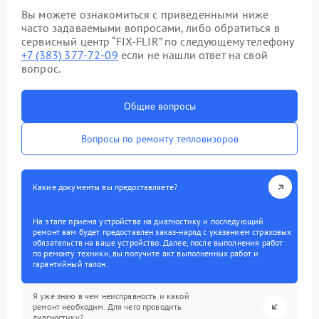
Вы можете ознакомиться с приведенными ниже
часто задаваемыми вопросами, либо обратиться в
сервисный центр “FIX-FLIR” по следующему телефону
+7 (383) 377-72-09
если не нашли ответ на свой
вопрос.
Общие вопросы
Вопросы по ремонту тепловизоров
Какие документы вы предоставляете?
На этапе приема устройства на диагностику и последующий
ремонт вам будет предоставлен заказ-наряд с указанием страховых
обязательств на ваше устройство. Далее, после выполнения работ
по ремонту техники, вы получите акт выполненных работ и
гарантийный талон.
Я уже знаю в чем неисправность и какой
ремонт необходим. Для чего проводить
диагностику?