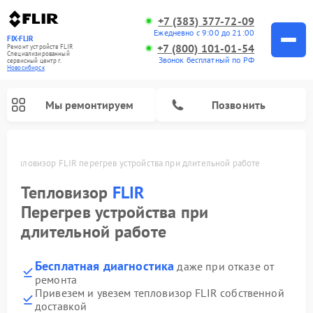
+7 (383) 377-72-09
Ежедневно с 9:00 до 21:00
FIX-FLIR
+7 (800) 101-01-54
Ремонт устройств FLIR
Специализированный
Звонок бесплатный по РФ
cервисный центр г.
Новосибирск
Мы ремонтируем
Позвонить
ке
Тепловизор FLIR перегрев устройства при длительной работе
Ремонт цифровых монокуляров FLIR
Тепловизор
FLIR
Перегрев устройства при
длительной работе
Бесплатная диагностика
даже при отказе от
ремонта
Привезем и увезем тепловизор FLIR собственной
доставкой