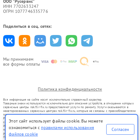
ООО "Русервис"
ИНН 7702633247
ОГРН 1077746335776
Поделиться в соц. сетях:
Мы принимаем
все формы оплаты
Политика конфиденциальности
Вся информация на сайте носит исключительно справочный характер.
Товарные знаки используются исключительно для описания устройств, в отношении которых
сервисные центры nsk.flir-fix.ru предоставляют услуги по ремонту. Услуги оказываются в
неавторизованных сервисных центрах nsk.flir-fix.ru, которые не связаны с правообладателями
товарных знаков или их официальными представителями.
Ремонт осуществляется для устройств, уже введенных в гражданский оборот в соответствии
Этот сайт использует файлы cookie. Вы можете
со статьей 1487 ГК РФ.
Использование товарных знаков не преследует цели индивидуализации услуг или введения
ознакомиться с
правилами использования
Согласен
потребителей в заблуждение, а служит для информирования о предоставляемых услугах по
ремонту техники указанных брендов.
файлов cookie
Представленная на сайте информация не является публичной офертой, определяемой