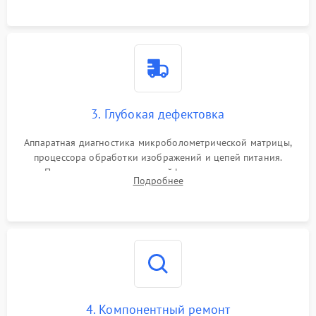
растворами.
3. Глубокая дефектовка
Аппаратная диагностика микроболометрической матрицы,
процессора обработки изображений и цепей питания.
Проверка целостности шлейфов, модуля памяти и
Подробнее
интерфейсов связи. Выявление сгоревших SMD-компонентов
на плате.
4. Компонентный ремонт