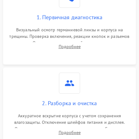
1. Первичная диагностика
Визуальный осмотр германиевой линзы и корпуса на
трещины. Проверка включения, реакции кнопок и разъемов
зарядки. Оценка вывода тепловой сигнатуры на экран,
Подробнее
проверка базовых функций и считывание системных
ошибок.
2. Разборка и очистка
Аккуратное вскрытие корпуса с учетом сохранения
влагозащиты. Отключение шлейфов питания и дисплея.
Очистка внутренних плат от окислов и пыли. Бережная
Подробнее
обработка германиевого объектива специализированными