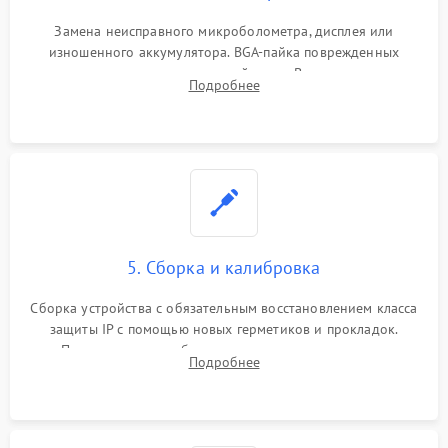
Замена неисправного микроболометра, дисплея или
изношенного аккумулятора. BGA-пайка поврежденных
контроллеров на материнской плате. Восстановление
Подробнее
разъемов и кнопок, замена поврежденных элементов
корпуса.
5. Сборка и калибровка
Сборка устройства с обязательным восстановлением класса
защиты IP с помощью новых герметиков и прокладок.
Программная калибровка матрицы по эталонному
Подробнее
абсолютно черному телу для точного измерения температур.