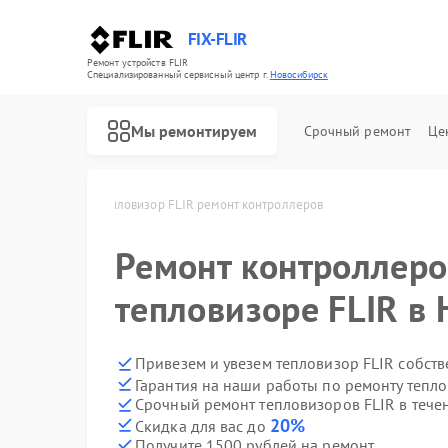
FIX-FLIR
Ремонт устройств FLIR
Специализированный cервисный центр г.
Новосибирск
Мы ремонтируем
Срочный ремонт
Це
 в Новосибирске
Тепловизор FLIR ремонт контроллеров
Ремонт цифровых монокуляров FLIR
Ремонт контроллеро
тепловизоре FLIR в
Привезем и увезем тепловизор FLIR собст
Гарантия на наши работы по ремонту тепл
Срочный ремонт тепловизоров FLIR в тече
20%
Скидка для вас до
Получите 1500 рублей на ремонт