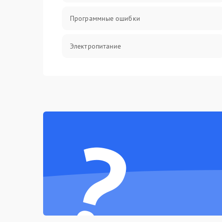
Программные ошибки
Электропитание
Измерения
Матрица
?
Проблемы питания
Температурные проблемы
Сбои коммуникаций и интерфейсов
Программные сбои