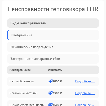
Неисправности тепловизора FLIR
Виды неисправностей
Изображение
Механические повреждения
Электронные и аппаратные сбои
Неисправности
Стоимость
Неисправности сенсора и оптики
Нет изображения
4000 ₽
Подробнее →
Программные ошибки
Искажение картинки
3500 ₽
Подробнее →
Электропитание
Низкая чувствительность
3500 ₽
Подробнее →