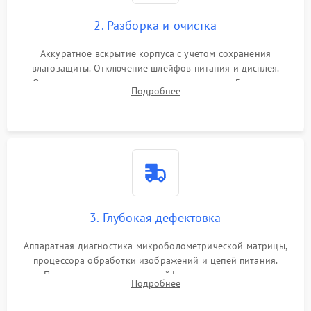
2. Разборка и очистка
Аккуратное вскрытие корпуса с учетом сохранения
влагозащиты. Отключение шлейфов питания и дисплея.
Очистка внутренних плат от окислов и пыли. Бережная
Подробнее
обработка германиевого объектива специализированными
растворами.
3. Глубокая дефектовка
Аппаратная диагностика микроболометрической матрицы,
процессора обработки изображений и цепей питания.
Проверка целостности шлейфов, модуля памяти и
Подробнее
интерфейсов связи. Выявление сгоревших SMD-компонентов
на плате.