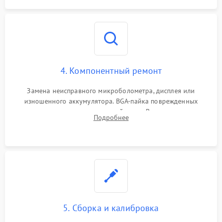
4. Компонентный ремонт
Замена неисправного микроболометра, дисплея или
изношенного аккумулятора. BGA-пайка поврежденных
контроллеров на материнской плате. Восстановление
Подробнее
разъемов и кнопок, замена поврежденных элементов
корпуса.
5. Сборка и калибровка