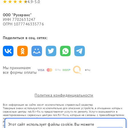
4.9-5.0
ООО "Русервис"
ИНН 7702633247
ОГРН 1077746335776
Поделиться в соц. сетях:
Мы принимаем
все формы оплаты
Политика конфиденциальности
Вся информация на сайте носит исключительно справочный характер.
Товарные знаки используются исключительно для описания устройств, в отношении которых
сервисные центры nsk.flir-fix.ru предоставляют услуги по ремонту. Услуги оказываются в
неавторизованных сервисных центрах nsk.flir-fix.ru, которые не связаны с правообладателями
товарных знаков или их официальными представителями.
Ремонт осуществляется для устройств, уже введенных в гражданский оборот в соответствии
Этот сайт использует файлы cookie. Вы можете
со статьей 1487 ГК РФ.