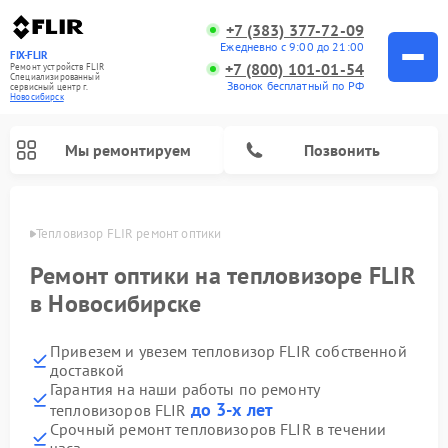
+7 (383) 377-72-09
Ежедневно с 9:00 до 21:00
FIX-FLIR
+7 (800) 101-01-54
Ремонт устройств FLIR
Специализированный
Звонок бесплатный по РФ
cервисный центр г.
Новосибирск
Мы ремонтируем
Позвонить
ирске
Тепловизор FLIR ремонт оптики
Ремонт цифровых монокуляров FLIR
Ремонт оптики на тепловизоре FLIR
в Новосибирске
Привезем и увезем тепловизор FLIR собственной
доставкой
Гарантия на наши работы по ремонту
до 3-х лет
тепловизоров FLIR
Срочный ремонт тепловизоров FLIR в течении