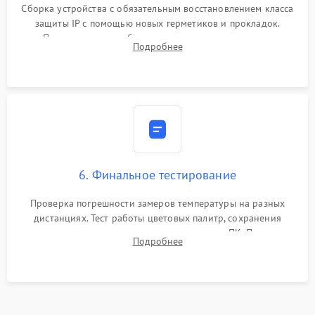
Сборка устройства с обязательным восстановлением класса
защиты IP с помощью новых герметиков и прокладок.
Программная калибровка матрицы по эталонному
Подробнее
абсолютно черному телу для точного измерения температур.
6. Финальное тестирование
Проверка погрешности замеров температуры на разных
дистанциях. Тест работы цветовых палитр, сохранения
термограмм в память и передачи данных на ПК. Проверка
Подробнее
автономности работы и итоговый контроль качества.