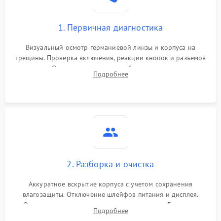
1. Первичная диагностика
Визуальный осмотр германиевой линзы и корпуса на
трещины. Проверка включения, реакции кнопок и разъемов
зарядки. Оценка вывода тепловой сигнатуры на экран,
Подробнее
проверка базовых функций и считывание системных
ошибок.
2. Разборка и очистка
Аккуратное вскрытие корпуса с учетом сохранения
влагозащиты. Отключение шлейфов питания и дисплея.
Очистка внутренних плат от окислов и пыли. Бережная
Подробнее
обработка германиевого объектива специализированными