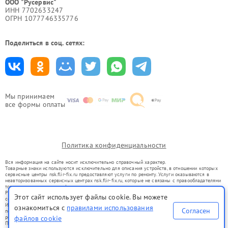
ООО "Русервис"
ИНН 7702633247
ОГРН 1077746335776
Поделиться в соц. сетях:
Мы принимаем
все формы оплаты
Политика конфиденциальности
Вся информация на сайте носит исключительно справочный характер.
Товарные знаки используются исключительно для описания устройств, в отношении которых
сервисные центры nsk.flir-fix.ru предоставляют услуги по ремонту. Услуги оказываются в
неавторизованных сервисных центрах nsk.flir-fix.ru, которые не связаны с правообладателями
товарных знаков или их официальными представителями.
Ремонт осуществляется для устройств, уже введенных в гражданский оборот в соответствии
Этот сайт использует файлы cookie. Вы можете
со статьей 1487 ГК РФ.
Использование товарных знаков не преследует цели индивидуализации услуг или введения
ознакомиться с
правилами использования
Согласен
потребителей в заблуждение, а служит для информирования о предоставляемых услугах по
ремонту техники указанных брендов.
файлов cookie
Представленная на сайте информация не является публичной офертой, определяемой