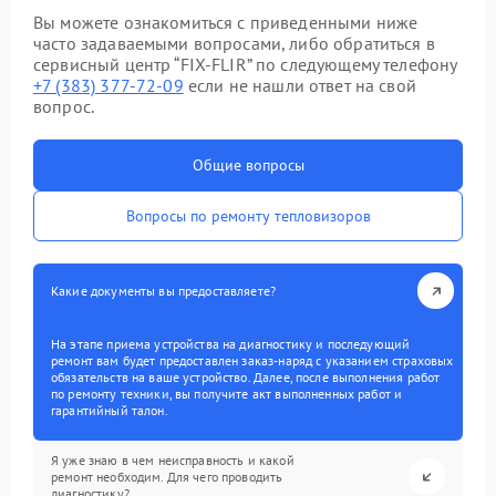
Вы можете ознакомиться с приведенными ниже
часто задаваемыми вопросами, либо обратиться в
сервисный центр “FIX-FLIR” по следующему телефону
+7 (383) 377-72-09
если не нашли ответ на свой
вопрос.
Общие вопросы
Вопросы по ремонту тепловизоров
Какие документы вы предоставляете?
На этапе приема устройства на диагностику и последующий
ремонт вам будет предоставлен заказ-наряд с указанием страховых
обязательств на ваше устройство. Далее, после выполнения работ
по ремонту техники, вы получите акт выполненных работ и
гарантийный талон.
Я уже знаю в чем неисправность и какой
ремонт необходим. Для чего проводить
диагностику?