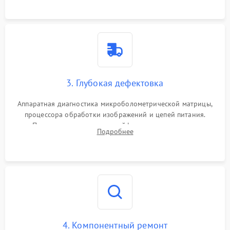
растворами.
3. Глубокая дефектовка
Аппаратная диагностика микроболометрической матрицы,
процессора обработки изображений и цепей питания.
Проверка целостности шлейфов, модуля памяти и
Подробнее
интерфейсов связи. Выявление сгоревших SMD-компонентов
на плате.
4. Компонентный ремонт