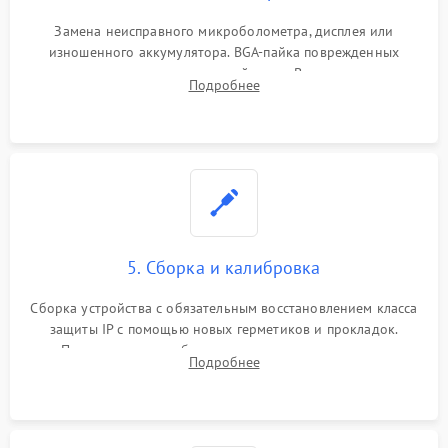
Замена неисправного микроболометра, дисплея или
изношенного аккумулятора. BGA-пайка поврежденных
контроллеров на материнской плате. Восстановление
Подробнее
разъемов и кнопок, замена поврежденных элементов
корпуса.
5. Сборка и калибровка
Сборка устройства с обязательным восстановлением класса
защиты IP с помощью новых герметиков и прокладок.
Программная калибровка матрицы по эталонному
Подробнее
абсолютно черному телу для точного измерения температур.