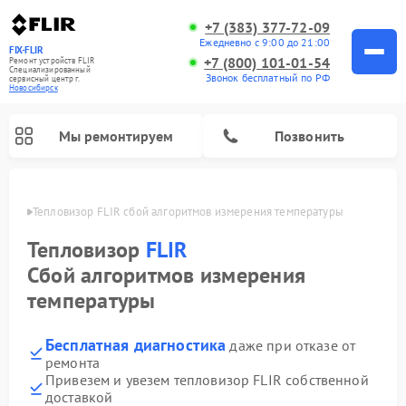
+7 (383) 377-72-09
Ежедневно с 9:00 до 21:00
FIX-FLIR
+7 (800) 101-01-54
Ремонт устройств FLIR
Специализированный
Звонок бесплатный по РФ
cервисный центр г.
Новосибирск
Мы ремонтируем
Позвонить
ирске
Тепловизор FLIR сбой алгоритмов измерения температуры
Ремонт цифровых монокуляров FLIR
Тепловизор
FLIR
Сбой алгоритмов измерения
температуры
Бесплатная диагностика
даже при отказе от
ремонта
Привезем и увезем тепловизор FLIR собственной
доставкой