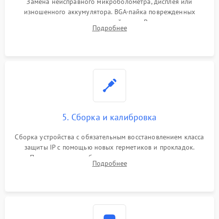
Замена неисправного микроболометра, дисплея или
изношенного аккумулятора. BGA-пайка поврежденных
контроллеров на материнской плате. Восстановление
Подробнее
разъемов и кнопок, замена поврежденных элементов
корпуса.
5. Сборка и калибровка
Сборка устройства с обязательным восстановлением класса
защиты IP с помощью новых герметиков и прокладок.
Программная калибровка матрицы по эталонному
Подробнее
абсолютно черному телу для точного измерения температур.