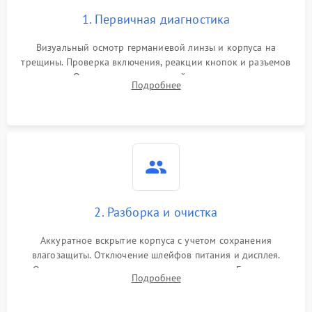
1. Первичная диагностика
Визуальный осмотр германиевой линзы и корпуса на
трещины. Проверка включения, реакции кнопок и разъемов
зарядки. Оценка вывода тепловой сигнатуры на экран,
Подробнее
проверка базовых функций и считывание системных
ошибок.
2. Разборка и очистка
Аккуратное вскрытие корпуса с учетом сохранения
влагозащиты. Отключение шлейфов питания и дисплея.
Очистка внутренних плат от окислов и пыли. Бережная
Подробнее
обработка германиевого объектива специализированными
растворами.