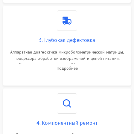
3. Глубокая дефектовка
Аппаратная диагностика микроболометрической матрицы,
процессора обработки изображений и цепей питания.
Проверка целостности шлейфов, модуля памяти и
Подробнее
интерфейсов связи. Выявление сгоревших SMD-компонентов
на плате.
4. Компонентный ремонт