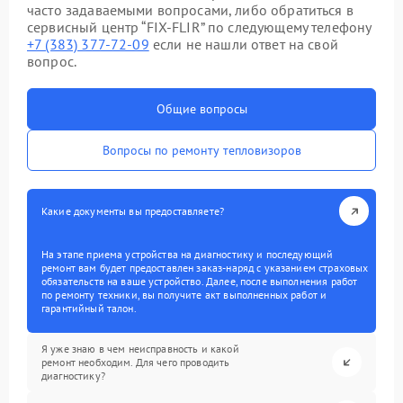
часто задаваемыми вопросами, либо обратиться в
сервисный центр “FIX-FLIR” по следующему телефону
+7 (383) 377-72-09
если не нашли ответ на свой
вопрос.
Общие вопросы
Вопросы по ремонту тепловизоров
Какие документы вы предоставляете?
На этапе приема устройства на диагностику и последующий
ремонт вам будет предоставлен заказ-наряд с указанием страховых
обязательств на ваше устройство. Далее, после выполнения работ
по ремонту техники, вы получите акт выполненных работ и
гарантийный талон.
Я уже знаю в чем неисправность и какой
ремонт необходим. Для чего проводить
диагностику?