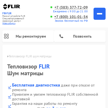
+7 (383) 377-72-09
Ежедневно с 9:00 до 21:00
FIX-FLIR
+7 (800) 101-01-54
Ремонт устройств FLIR
Специализированный
Звонок бесплатный по РФ
cервисный центр г.
Новосибирск
Мы ремонтируем
Позвонить
ирске
Тепловизор FLIR шум матрицы
Ремонт цифровых монокуляров FLIR
Тепловизор
FLIR
Шум матрицы
Бесплатная диагностика
даже при отказе от
ремонта
Привезем и увезем тепловизор FLIR собственной
доставкой
Гарантия на наши работы по ремонту