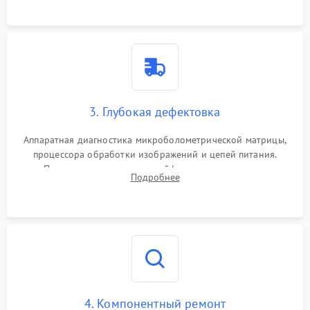
растворами.
3. Глубокая дефектовка
Аппаратная диагностика микроболометрической матрицы,
процессора обработки изображений и цепей питания.
Проверка целостности шлейфов, модуля памяти и
Подробнее
интерфейсов связи. Выявление сгоревших SMD-компонентов
на плате.
4. Компонентный ремонт