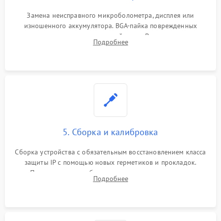
Замена неисправного микроболометра, дисплея или
изношенного аккумулятора. BGA-пайка поврежденных
контроллеров на материнской плате. Восстановление
Подробнее
разъемов и кнопок, замена поврежденных элементов
корпуса.
5. Сборка и калибровка
Сборка устройства с обязательным восстановлением класса
защиты IP с помощью новых герметиков и прокладок.
Программная калибровка матрицы по эталонному
Подробнее
абсолютно черному телу для точного измерения температур.