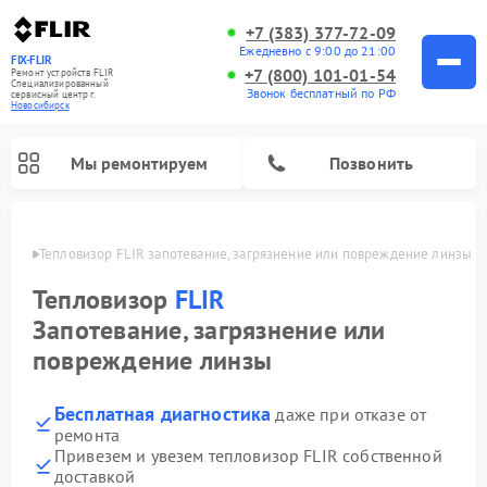
+7 (383) 377-72-09
Ежедневно с 9:00 до 21:00
FIX-FLIR
+7 (800) 101-01-54
Ремонт устройств FLIR
Специализированный
Звонок бесплатный по РФ
cервисный центр г.
Новосибирск
Мы ремонтируем
Позвонить
ирске
Тепловизор FLIR запотевание, загрязнение или повреждение линзы
Ремонт цифровых монокуляров FLIR
Тепловизор
FLIR
Запотевание, загрязнение или
повреждение линзы
Бесплатная диагностика
даже при отказе от
ремонта
Привезем и увезем тепловизор FLIR собственной
доставкой