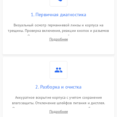
1. Первичная диагностика
Визуальный осмотр германиевой линзы и корпуса на
трещины. Проверка включения, реакции кнопок и разъемов
зарядки. Оценка вывода тепловой сигнатуры на экран,
Подробнее
проверка базовых функций и считывание системных
ошибок.
2. Разборка и очистка
Аккуратное вскрытие корпуса с учетом сохранения
влагозащиты. Отключение шлейфов питания и дисплея.
Очистка внутренних плат от окислов и пыли. Бережная
Подробнее
обработка германиевого объектива специализированными