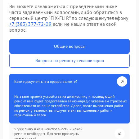
Вы можете ознакомиться с приведенными ниже
часто задаваемыми вопросами, либо обратиться в
сервисный центр “FIX-FLIR” по следующему телефону
+7 (383) 377-72-09
если не нашли ответ на свой
вопрос.
Общие вопросы
Вопросы по ремонту тепловизоров
Какие документы вы предоставляете?
На этапе приема устройства на диагностику и последующий
ремонт вам будет предоставлен заказ-наряд с указанием страховых
обязательств на ваше устройство. Далее, после выполнения работ
по ремонту техники, вы получите акт выполненных работ и
гарантийный талон.
Я уже знаю в чем неисправность и какой
ремонт необходим. Для чего проводить
диагностику?