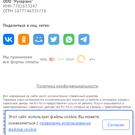
ООО "Русервис"
ИНН 7702633247
ОГРН 1077746335776
Поделиться в соц. сетях:
Мы принимаем
все формы оплаты
Политика конфиденциальности
Вся информация на сайте носит исключительно справочный характер.
Товарные знаки используются исключительно для описания устройств, в отношении которых
сервисные центры nsk.flir-fix.ru предоставляют услуги по ремонту. Услуги оказываются в
неавторизованных сервисных центрах nsk.flir-fix.ru, которые не связаны с правообладателями
товарных знаков или их официальными представителями.
Ремонт осуществляется для устройств, уже введенных в гражданский оборот в соответствии
Этот сайт использует файлы cookie. Вы можете
со статьей 1487 ГК РФ.
Использование товарных знаков не преследует цели индивидуализации услуг или введения
ознакомиться с
правилами использования
Согласен
потребителей в заблуждение, а служит для информирования о предоставляемых услугах по
ремонту техники указанных брендов.
файлов cookie
Представленная на сайте информация не является публичной офертой, определяемой