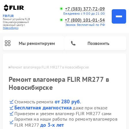
+7 (383) 377-72-09
Ежедневно с 9:00 до 21:00
FIX-FLIR
+7 (800) 101-01-54
Ремонт устройств FLIR
Специализированный
Звонок бесплатный по РФ
cервисный центр г.
Новосибирск
Мы ремонтируем
Позвонить
ирске
Ремонт влагомера FLIR MR277 в Новосибирске
Ремонт цифровых монокуляров FLIR
Ремонт влагомера FLIR MR277 в
Новосибирске
от 280 руб.
Стоимость ремонта
Бесплатная диагностика
даже при отказе
Привезем и увезем влагомер FLIR MR277 сами
Гарантия на наши работы по ремонту влагомеров
до 3-х лет
FLIR MR277