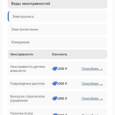
Виды неисправностей
Электроника
Электропитание
Измерения
Неисправности
Стоимость
Механические повреждения
Неисправность датчика
Интерфейсы
1500 ₽
Подробнее →
влажности
Корпус/Герметичность
Повреждение дисплея
2000 ₽
Подробнее →
Безопасность
Выход из строя кнопок
1000 ₽
Подробнее →
управления
Поломка платы