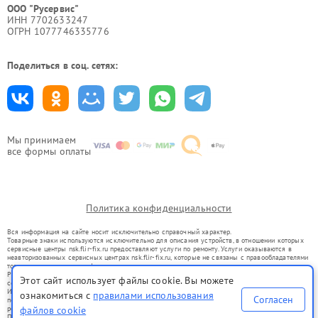
ООО "Русервис"
ИНН 7702633247
ОГРН 1077746335776
Поделиться в соц. сетях:
Мы принимаем
все формы оплаты
Политика конфиденциальности
Вся информация на сайте носит исключительно справочный характер.
Товарные знаки используются исключительно для описания устройств, в отношении которых
сервисные центры nsk.flir-fix.ru предоставляют услуги по ремонту. Услуги оказываются в
неавторизованных сервисных центрах nsk.flir-fix.ru, которые не связаны с правообладателями
товарных знаков или их официальными представителями.
Ремонт осуществляется для устройств, уже введенных в гражданский оборот в соответствии
Этот сайт использует файлы cookie. Вы можете
со статьей 1487 ГК РФ.
Использование товарных знаков не преследует цели индивидуализации услуг или введения
ознакомиться с
правилами использования
Согласен
потребителей в заблуждение, а служит для информирования о предоставляемых услугах по
ремонту техники указанных брендов.
файлов cookie
Представленная на сайте информация не является публичной офертой, определяемой