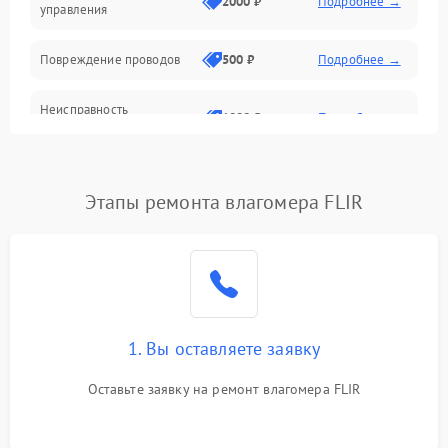
2000 ₽
Подробнее →
управления
Повреждение проводов
500 ₽
Подробнее →
Неисправность
1000 ₽
Подробнее →
аккумулятора или батареи
Окисление контактов
500 ₽
Подробнее →
Этапы ремонта влагомера FLIR
Поломка разъема для
1000 ₽
Подробнее →
зарядки
Неисправность
2500 ₽
Подробнее →
измерительного модуля
1. Вы оставляете заявку
Неправильная калибровка
1000 ₽
Подробнее →
Оставьте заявку на ремонт влагомера FLIR
Поломка температурного
1500 ₽
Подробнее →
датчика