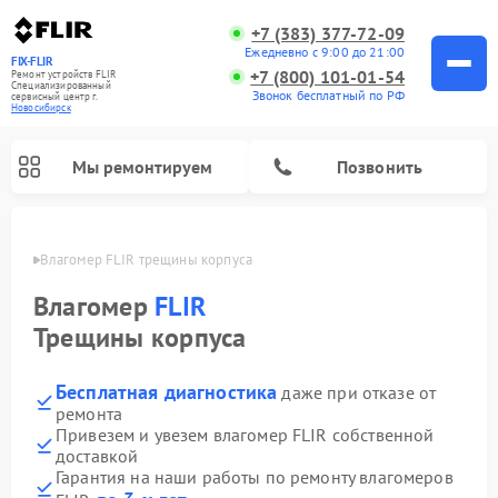
+7 (383) 377-72-09
Ежедневно с 9:00 до 21:00
FIX-FLIR
+7 (800) 101-01-54
Ремонт устройств FLIR
Специализированный
Звонок бесплатный по РФ
cервисный центр г.
Новосибирск
Мы ремонтируем
Позвонить
ирске
Влагомер FLIR трещины корпуса
Ремонт цифровых монокуляров FLIR
Влагомер
FLIR
Трещины корпуса
Бесплатная диагностика
даже при отказе от
ремонта
Привезем и увезем влагомер FLIR собственной
доставкой
Гарантия на наши работы по ремонту влагомеров